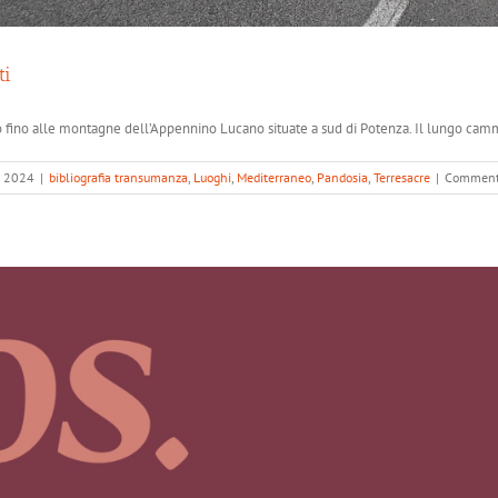
ti
 fino alle montagne dell’Appennino Lucano situate a sud di Potenza. Il lungo cammin
, 2024
|
bibliografia transumanza
,
Luoghi
,
Mediterraneo
,
Pandosia
,
Terresacre
|
Commenti 