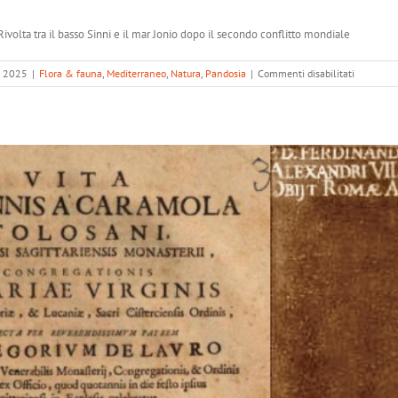
ivolta tra il basso Sinni e il mar Jonio dopo il secondo conflitto mondiale
su
, 2025
|
Flora & fauna
,
Mediterraneo
,
Natura
,
Pandosia
|
Commenti disabilitati
Il
bosco
Rivolta
di
Rotondell