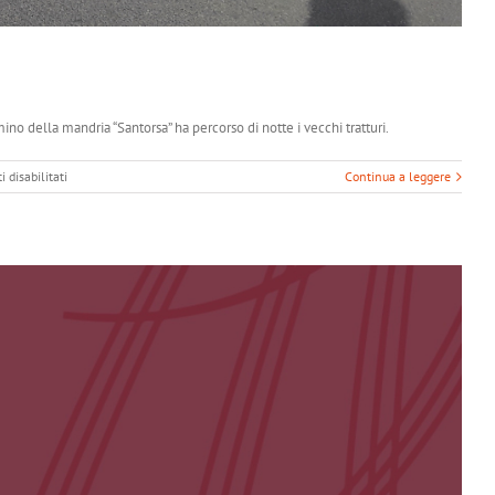
o della mandria “Santorsa” ha percorso di notte i vecchi tratturi.
su
disabilitati
Continua a leggere
Passaggio
ai
monti