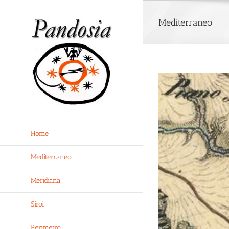
Salta
al
Mediterraneo
contenuto
Home
Mediterraneo
Meridiana
Siroi
Perimetro