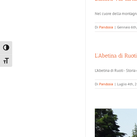
Nel cuore della montagna 
Di
Pandosia
|
Gennaio 6th
Attiva/disattiva alto contrasto
L’Abetina di Ruoti
Attiva/disattiva dimensione testo
L'Abetina di Ruoti - Storia
Di
Pandosia
|
Luglio 4th, 