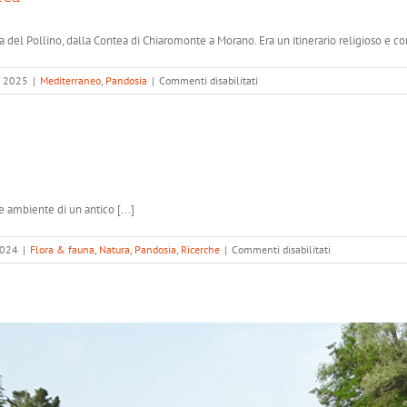
del Pollino, dalla Contea di Chiaromonte a Morano. Era un itinerario religioso e com
su
, 2025
|
Mediterraneo
,
Pandosia
|
Commenti disabilitati
L’antica
Via
Tartarea
 e ambiente di un antico [...]
su
2024
|
Flora & fauna
,
Natura
,
Pandosia
,
Ricerche
|
Commenti disabilitati
L’Abetina
di
Ruoti