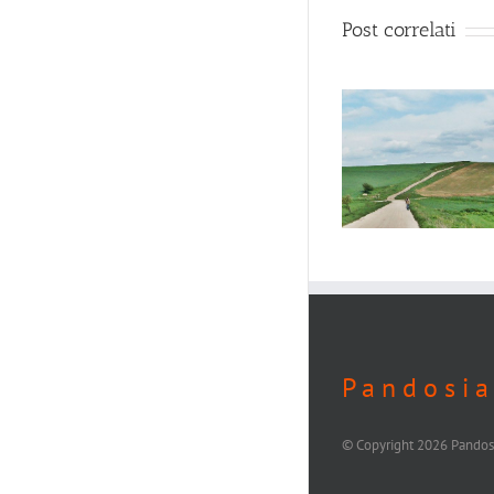
Post correlati
I paesaggi dell’Appia
antica tra Venosa e
Ver Sa
Melfi
P a n d o s i a
© Copyright
2026 Pandosi