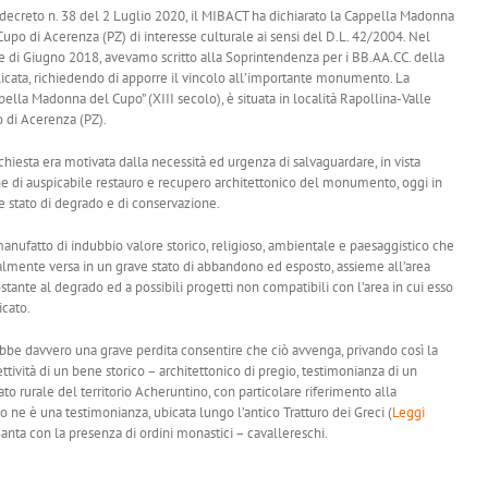
decreto n. 38 del 2 Luglio 2020, il MIBACT ha dichiarato la Cappella Madonna
Cupo di Acerenza (PZ) di interesse culturale ai sensi del D.L. 42/2004. Nel
 di Giugno 2018, avevamo scritto alla Soprintendenza per i BB.AA.CC. della
licata, richiedendo di apporre il vincolo all’importante monumento. La
pella Madonna del Cupo” (XIII secolo), è situata in località Rapollina-Valle
 di Acerenza (PZ).
ichiesta era motivata dalla necessità ed urgenza di salvaguardare, in vista
e di auspicabile restauro e recupero architettonico del monumento, oggi in
e stato di degrado e di conservazione.
anufatto di indubbio valore storico, religioso, ambientale e paesaggistico che
almente versa in un grave stato di abbandono ed esposto, assieme all’area
ostante al degrado ed a possibili progetti non compatibili con l’area in cui esso
icato.
bbe davvero una grave perdita consentire che ciò avvenga, privando così la
ettività di un bene storico – architettonico di pregio, testimonianza di un
ato rurale del territorio Acheruntino, con particolare riferimento alla
ne è una testimonianza, ubicata lungo l’antico Tratturo dei Greci (
Leggi
 Santa con la presenza di ordini monastici – cavallereschi.