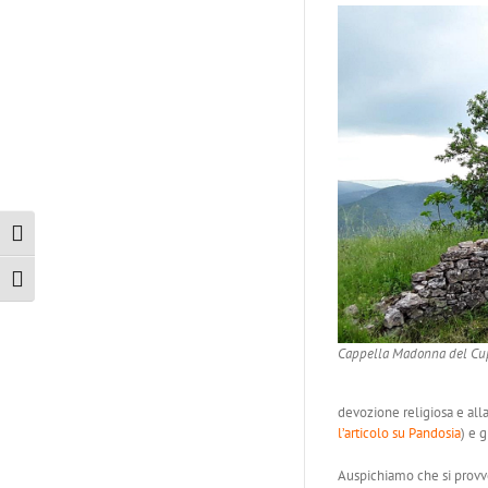
Attiva/disattiva alto contrasto
Attiva/disattiva dimensione testo
Cappella Madonna del Cup
devozione religiosa e all
l’articolo su Pandosia
) e 
Auspichiamo che si provv