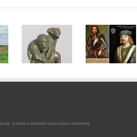
L’assedio di Atella del
Vulture, un mus
crum
1496 e il «Mal
diffuso sul Paleoli
Franzese»
di Atella
a.org - Scambio e ideazione sulla cultura e l'ambiente