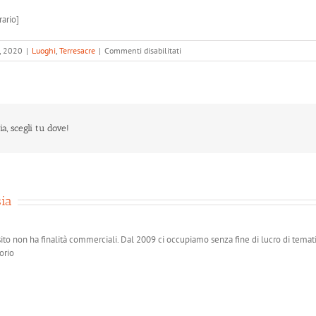
rario]
su
, 2020
|
Luoghi
,
Terresacre
|
Commenti disabilitati
Tratturo
dei
Greci:
vincolo
di
tutela
ia, scegli tu dove!
per
la
Cappella
Madonna
del
ia
Cupo
di
Acerenza
ito non ha finalità commerciali. Dal 2009 ci occupiamo senza fine di lucro di temat
torio