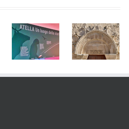
eo
tico
Terra Solis