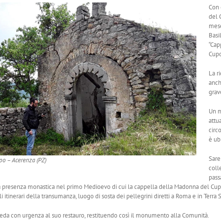
Con 
del 
mese
Basi
“Cap
Cupo
La r
anch
grav
Un m
attu
circ
è ub
Sare
o – Acerenza (PZ)
coll
pass
a presenza monastica nel primo Medioevo di cui la cappella della Madonna del Cupo 
gli itinerari della transumanza, luogo di sosta dei pellegrini diretti a Roma e in Terra
eda con urgenza al suo restauro, restituendo così il monumento alla Comunità.