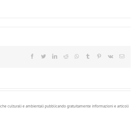
Facebook
Twitter
LinkedIn
Reddit
Whatsapp
Tumblr
Pinterest
Vk
Email
iche culturali e ambientali pubblicando gratuitamente informazioni e articoli