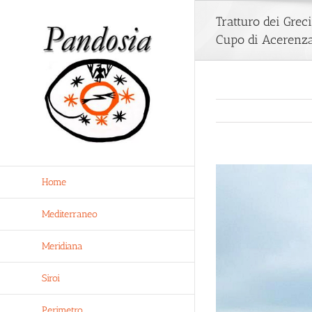
Salta
al
Tratturo dei Grec
contenuto
Cupo di Acerenz
Ingrandisci
Home
immagine
Mediterraneo
Meridiana
Siroi
Perimetro