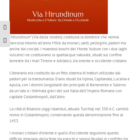
Attiva/disattiva alto contrasto
“
Hirundinum
” (Via delle rondini) costituiva la direttrice che veniva
Attiva/disattiva dimensione testo
percorsa intorno all’anno Mille da monaci, santi, pellegrini, pastori ma
anche dai crociati. I maestosi boschi del Monte Vulture con i due laghi
vulcanici ne costituivano lo spartiacque naturale, situati sul confine
terrestre tra i mari Tirreno e Adriatico, tra oriente e occidente cristiano.
L’itinerario era costituito da un fitto sistema di tratturi utilizzato dai
pastori per la transumanza. Erano situati tra Irpinia, Capitanata, Lucania e
Apulia, con i domini longobardi dei principati di Benevento e Salerno
da un lato e i thémata greci del sud Italia dell’Impero Romano con
capitale Costantinopoli, dall’altro.
La città di Bisanzio (oggi Istambul, attuale Turchia) nel 330 d.C. cambiò
nome in Costantinopoli, conservando questa denominazione fino al
1453.
I monaci cristiani d’oriente e quelli d’occidente seguirono questo
difficile itinerario della fede tra eserciti e signori feudali in conflitto tra