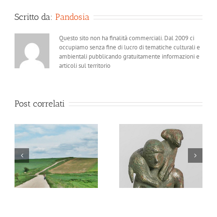
Scritto da:
Pandosia
Questo sito non ha finalità commerciali. Dal 2009 ci
occupiamo senza fine di lucro di tematiche culturali e
ambientali pubblicando gratuitamente informazioni e
articoli sul territorio
Post correlati
a
Ver Sacrum
Ad Semnum flumen