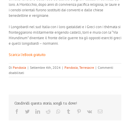
loro. A Monticchio, dopo anni di convivenza pacifica religiosa, le laure e
i cenobi orientali furono sostituiti dai conventi e dalle chiese
benedettine e verginiane.
I Longobardi nel sud Italia con i loro gastaldati e i Greci con i thémata si
fronteggiarono militarmente erigendo castelli, torri e mura con la “Via
Hirundinum” diventare il fronte delle guerre tra gli opposti eserciti greci
e quelli longobardi – normanni.
Scarica l’eBook gratuito
Di
Pandosia
|
Settembre 4th, 2024
|
Pandosia
,
Terresacre
|
Commenti
su
disabilitati
Via
Hirundinum
Condividi questa storia, scegli tu dove!
Facebook
Twitter
LinkedIn
Reddit
Whatsapp
Tumblr
Pinterest
Vk
Email