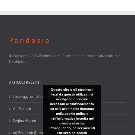
P a n d o s i a
© Copyright
2026 Pandosia.org - Scambio e ideazione sulla cultura e
l'ambiente
ARTICOLI RECENTI
Questo sito o gli strumenti
terzi da questo utilizzati si
I paesaggi dell’Appia antica tra Venosa e Melfi
avvalgono di cookie
necessari al funzionamento
Ver Sacrum
ed utili alle finalità illustrate
nella cookie policy e
nell'informativa inserita nel
Regina Viarum
menù a sinistra.
Proseguendo, ne acconsenti
Ad Semnum flumen
l'utilizzo ed accetti