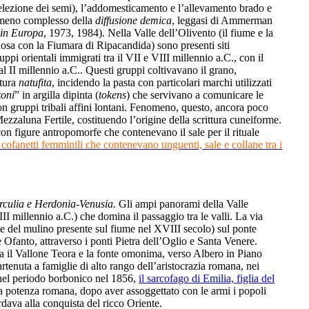
 selezione dei semi), l’addomesticamento e l’allevamento brado e
nomeno complesso della
diffusione demica
, leggasi di Ammerman
i in Europa
, 1973, 1984). Nella Valle dell’Olivento (il fiume e la
osa con la Fiumara di Ripacandida) sono presenti siti
uppi orientali immigrati tra il VII e VIII millennio a.C., con il
al II millennio a.C.. Questi gruppi coltivavano il grano,
ltura
natufita
, incidendo la pasta con particolari marchi utilizzati
toni
” in argilla dipinta (
tokens
) che servivano a comunicare le
con gruppi tribali affini lontani. Fenomeno, questo, ancora poco
Mezzaluna Fertile, costituendo l’origine della scrittura cuneiforme.
con figure antropomorfe che contenevano il sale per il rituale
,
cofanetti femminili che contenevano unguenti, sale e collane tra i
rculia e Herdonia-Venusia.
Gli ampi panorami della Valle
II millennio a.C.) che domina il passaggio tra le valli. La via
 del mulino presente sul fiume nel XVIII secolo) sul ponte
e Ofanto, attraverso i ponti Pietra dell’Oglio e Santa Venere.
a il Vallone Teora e la fonte omonima, verso Albero in Piano
tenuta a famiglie di alto rango dell’aristocrazia romana, nei
a nel periodo borbonico nel 1856,
il sarcofago di Emilia, figlia del
a potenza romana, dopo aver assoggettato con le armi i popoli
ardava alla conquista del ricco Oriente.