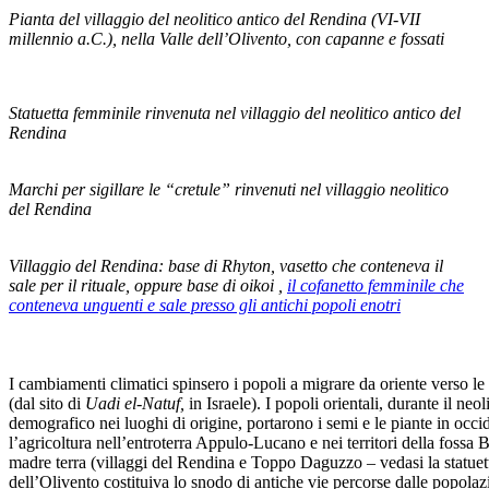
Pianta del villaggio del neolitico antico del Rendina (VI-VII
millennio a.C.), nella Valle dell’Olivento, con capanne e fossati
Statuetta femminile rinvenuta nel villaggio del neolitico antico del
Rendina
Marchi per sigillare le “cretule” rinvenuti nel villaggio neolitico
del Rendina
Villaggio del Rendina: base di Rhyton, vasetto che conteneva il
sale per il rituale, oppure base di oikoi ,
il cofanetto femminile che
conteneva unguenti e sale presso gli antichi popoli enotri
I cambiamenti climatici spinsero i popoli a migrare da oriente verso le
(dal sito di
Uadi el-Natuf,
in Israele). I popoli orientali, durante il ne
demografico nei luoghi di origine, portarono i semi e le piante in occi
l’agricoltura nell’entroterra Appulo-Lucano e nei territori della fossa B
madre terra (villaggi del Rendina e Toppo Daguzzo – vedasi la statuett
dell’Olivento costituiva lo snodo di antiche vie percorse dalle popolaz