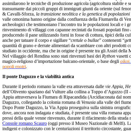
assimilarono le tecniche di produzione agricola (agricoltura stabile e
transumante dai piccoli gruppi di immigrati giunti da oriente (sul fe
& Cavalli-Sforza,
la transizione neolitica e la genetica di popolazion
valle omonima hanno origine dalla confluenza della Fiumarella di Ven
archeologici che testimoniano l’incontro tra le popolazioni locali e i gr
rinvenimento di villaggi con capanne recintati da fossati popolati fino 
producendo il pane utilizzando forni in fosse di cottura, tipici della cu
anche per tatuare il corpo e sigillare “
cretule o bullae
” contenenti “
get
quantità di grano e derrate alimentari da scambiare con altri prodotti 
studiato in occidente, ma che in origine è presente tra gli Assiri della 
Nel villaggio del Rendina sono stati rinvenuti basi dei
Rython
vasetti 
magico-religioso d’importazione balcano-orientale, o base degli
oikoi
popoli enotri
.
Il ponte Daguzzo e la viabilità antica
Durante il periodo romano la valle era attraversata dalle
vie Appia, He
dell’Olivento spaziano dal Vulture alla collina a Toppo d’Aguzzo (II -I
Appia attraversava la Fiumara di Ripacandida (Arcidiaconata dal nome
Daguzzo, collegando la colonia romana di
Venusia
alla valle del fium
Dopo Ponte Daguzzo, la Via Appia proseguiva sulla sinistra orografic
dove, ancora non indagata e studiata, è presente una villa romana appar
pressi della quale venne rinvenuto, durante il rifacimento della strad
Console romano Scauro
(oggi presso il Museo Nazionale di Melfi). L
indigeni e colonizzato con le centuriazioni il territorio circostante, gu