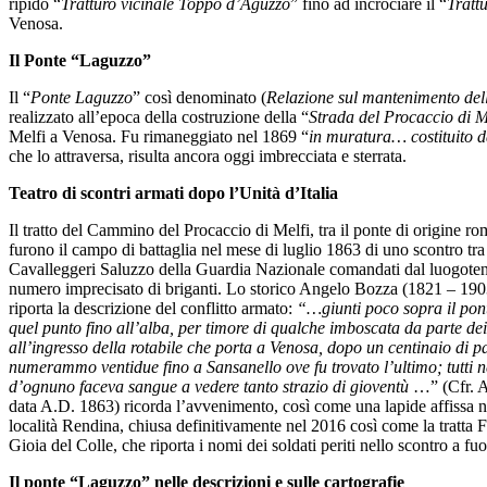
ripido “
Tratturo vicinale Toppo d’Aguzzo
” fino ad incrociare il “
Tratt
Venosa.
Il Ponte “Laguzzo”
Il “
Ponte Laguzzo
” così denominato (
Relazione sul mantenimento dell
realizzato all’epoca della costruzione della “
Strada del Procaccio di M
Melfi a Venosa. Fu rimaneggiato nel 1869 “
in muratura… costituito da
che lo attraversa, risulta ancora oggi imbrecciata e sterrata.
Teatro di scontri armati dopo l’Unità d’Italia
Il tratto del Cammino del Procaccio di Melfi, tra il ponte di origine r
furono il campo di battaglia nel mese di luglio 1863 di uno scontro tr
Cavalleggeri Saluzzo della Guardia Nazionale comandati dal luogoten
numero imprecisato di briganti. Lo storico Angelo Bozza (1821 – 1903
riporta la descrizione del conflitto armato:
“…giunti poco sopra il pont
quel punto fino all’alba, per timore di qualche imboscata da parte dei
all’ingresso della rotabile che porta a Venosa, dopo un centinaio di p
numerammo ventidue fino a Sansanello ove fu trovato l’ultimo; tutti nel f
d’ognuno faceva sangue a vedere tanto strazio di gioventù
…” (Cfr. 
data A.D. 1863) ricorda l’avvenimento, così come una lapide affissa nel
località Rendina, chiusa definitivamente nel 2016 così come la tratta 
Gioia del Colle, che riporta i nomi dei soldati periti nello scontro a fu
Il ponte “Laguzzo” nelle descrizioni e sulle cartografie