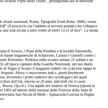
uro vicinale Piano della Tesina
”, proseguendo poi in direzione
e strade nazionali
, Roma, Tipografia Eredi Botta, 1886), venne
elfi
” (il procaccio era l’addetto al servizio postale) che collegava
 una sola arcata a pien centro di metri 13,51 di luce
”. La strada
omana d’Avuzzo, i Piani della Rendina e la località Sanzanello,
a le bande brigantesche di Schiavone, Caruso e Gioseffi contro i
ente Borromeo. Perirono nello scontro armato 22 soldati e un
), all’epoca capitano della Guardia Nazionale, nel suo diario
e di Toppo d’Avuzzo il maggiore ordinò che si facesse tappa in
 briganti. Allora ci muovemmo tutti e, giunti finalmente
assi, trovammo i primi cadaveri dei cavalleggeri dei quali
iore dell’età, intorno ai 20 anni, tutti belli che il cuore
A. Bozza,
Op.cit.
). Una lapide nel cimitero di Venosa (riporta la
 1903 all’interno della stazione delle Ferrovie dello Stato di
Ferroviaria San Nicola di Melfi – Spinazzola-Gravina in Puglia-
oco.