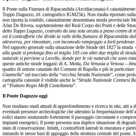
Il Ponte sulla Fiumara di Ripacandida (Arcidiaconata) è catastalment
Toppo Daguzzo, rif. cartografico IGM25k). Non risulta riportato sulla 
non riporta la rotabile, catastalmente denominata strada provinciale M
Afan De Rivera, soprintendente del Real Corpo dei Ponti e delle St
detto Toppo Laguzzo, costruito da una sola arcata a pieno centro di m
est il contrafforte che divide la valle della fiumara di Ripacandida da
attraversa, per rimontare, con incomodo rampeggio a forti pendenze e
Nel rapporto generale sulla situazione delle Strade del 1827 la strada
alla quale si prolunga fino al miglio 105 con altre due miglia di strad
naturale si perviene a Lavello, donde per le vie naturali che sono ro
queste antiche strade leggasi: di A. Motta,
Da Venusia a Venosa – itin
quadro di unione catastale del Comune di Rapolla e più in particolare i
Giannella
” sul tracciato della “
vecchia Strada Nazionale
”, come prol
cartografia catastale è visibile anche la “
Strada Nazionale Contursi Ba
al “
Tratturo Regio Melfi Castellaneta
”.
Il Ponte Daguzzo oggi
Non risultano studi attuali di approfondimento e ricerca in situ, atti a d
eventuali presenze archeologiche che attestino la frequentazione dell
eolici stanno snaturando fortemente il paesaggio circostante e comprome
impianti energetici. Il ponte presenta una duplice situazione di degrad
stato di conservazione. Infatti, i contrafforti laterali in muratura e pie
minando le stesse basi di appoggio della struttura centrale del ponte. 