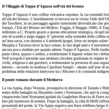
Il Villaggio di Toppo d’Aguzzo nell’età del bronzo
Toppo d’Aguzzo è una collina vulcanica cupolare, la cui sommità forma
all’età del bronzo. L’insediamento si trovava tra la vicina Valle del
del Tavoliere, in un paesaggio agrario fortemente diversificato che perm
Sampò,
l’Età del Bronzo nel Melfese.
Foggia, 6 Maggio 1988). Il Toppo
millennio a.C. Proprio grazie a questa ubicazione strategica, ricoprì n
rete di scambi a largo raggio. E’ presente sulla sommità della collina un
un’area sacra, con dromos e 4 ambienti ipogei, forse un tempio solare c
Mnajdra e Tarxien) dove la luce solare, le fasi degli astri e il movimen
ancora poco studiato per quanto attiene Toppo d’Aguzzo, Nelle tombe 
pasta vitrea, quarzo e ambra, a testimoniare il legame solare tra i defun
Nell’acropoli è presente una struttura circolare gradonata in origine in 
civile, religiosa e dai guerrieri, a testimoniare la presenza di una or
interno – secondo la studiosa Cipolloni Sampò – situato sull’asse di im
problema delle relazioni intercorse tra i Micenei e le comunità indigene
Il ponte romano durante il Medioevo
La via Appia, dopo Venusia, proseguiva in direzione di Taranto e Brind
teatro della battaglia tra Bizantini contro i Normanni, che aprì la conq
cinquecento fanti Normanni guidati da Guglielmo Braccio di Ferro sco
ben più numeroso di uomini. Dopo la battaglia, la città di Melfi rafforz
prossimità del ponte, la Via Appia seguiva una linea rettilinea lungo il