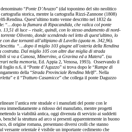
e denominato “
Ponte D’Avuzzo
” (dal toponimo del sito neolitico
cartografia storica, mentre la cartografia Rizzi-Zannone (1808)
elfi-Rendina. Quest’ultimo tratto venne descritto nel 1832 da
rade: “…dopo
la fiumara di Ripacandida, che valica col ponte
. 13,51 di luce – risale, quindi, con lo stesso andamento di nord-
l torrente Olivento, donde scendendo nel letto di quest’ultimo, lo
 con due tornanti all’altipiano di Lavello (quota m. 342,96).
 descritta “…
dopo il miglio 103 giugne all’osteria della Rendina
a costrutta. Dal miglio 105 con altre due miglia di strada
tabili si va a Canosa, Minervino, a Gravina ed a Matera
”. (su
erari nella memoria
, Ed. Appia 2, Venosa, 1993). Osservando il
l foglio n.6, il “Ponte d’Aguzzo” si trova dopo le “
Rampe di
ungamento della “
Strada Provinciale Rendina Melfi
”. Nella
rletta
” e il “
Tratturo Casamicce
” che collega il ponte Daguzzo
elineare l’antica rete stradale e i manufatti del ponte con le
’area immediatamente a ridosso del manufatto, mentre progetti
ttendo la viabilità antica, oggi divenuta di servizio ai suddetti
o, benché la struttura ad arco si presenti apparentemente in buono
trisco, di origine romana, presentano diversi crolli che stanno
Sul versante orientale è visibile un importante cedimento che