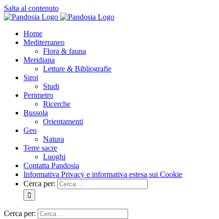
Salta al contenuto
Home
Mediterraneo
Flora & fauna
Meridiana
Letture & Bibliografie
Siroi
Studi
Perimetro
Ricerche
Bussola
Orientamenti
Geo
Natura
Terre sacre
Luoghi
Contatta Pandosia
Informativa Privacy e informativa estesa sui Cookie
Cerca per:
Cerca per: