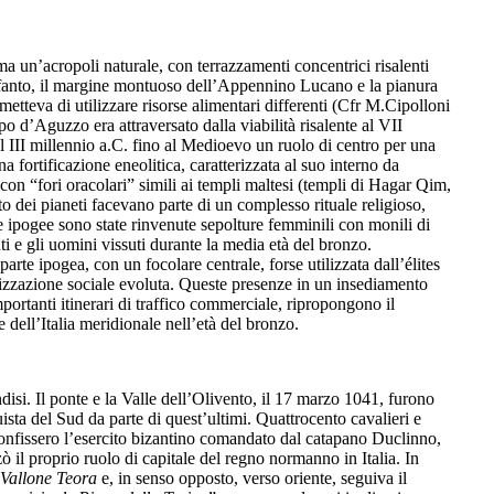
 un’acropoli naturale, con terrazzamenti concentrici risalenti
l’Ofanto, il margine montuoso dell’Appennino Lucano e la pianura
etteva di utilizzare risorse alimentari differenti (Cfr M.Cipolloni
 d’Aguzzo era attraversato dalla viabilità risalente al VII
el III millennio a.C. fino al Medioevo un ruolo di centro per una
a fortificazione eneolitica, caratterizzata al suo interno da
on “fori oracolari” simili ai templi maltesi (templi di Hagar Qim,
to dei pianeti facevano parte di un complesso rituale religioso,
ipogee sono state rinvenute sepolture femminili con monili di
ti e gli uomini vissuti durante la media età del bronzo.
parte ipogea, con un focolare centrale, forse utilizzata dall’élites
ganizzazione sociale evoluta. Queste presenze in un insediamento
portanti itinerari di traffico commerciale, ripropongono il
 dell’Italia meridionale nell’età del bronzo.
isi. Il ponte e la Valle dell’Olivento, il 17 marzo 1041, furono
uista del Sud da parte di quest’ultimi. Quattrocento cavalieri e
nfissero l’esercito bizantino comandato dal catapano Duclinno,
ò il proprio ruolo di capitale del regno normanno in Italia. In
Vallone Teora
e, in senso opposto, verso oriente, seguiva il