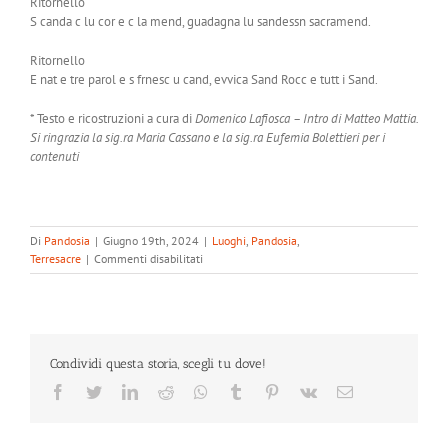
Ritornello
S canda c lu cor e c la mend, guadagna lu sandessn sacramend.
Ritornello
E nat e tre parol e s frnesc u cand, evvica Sand Rocc e tutt i Sand.
* Testo e ricostruzioni a cura di
Domenico Lafiosca –
Intro di Matteo Mattia.
Si ringrazia la sig.ra Maria Cassano e la sig.ra Eufemia Bolettieri per i
contenuti
Di
Pandosia
|
Giugno 19th, 2024
|
Luoghi
,
Pandosia
,
su
Terresacre
|
Commenti disabilitati
San
Rocco
a
Grassano
Condividi questa storia, scegli tu dove!
Facebook
Twitter
LinkedIn
Reddit
Whatsapp
Tumblr
Pinterest
Vk
Email