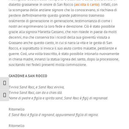
dialetto grassanese in onore di San Rocco (
ascolta il canto
). Infatti, con
la scomparsa delle anziane signore che lo conoscevano, si rischiava di
perdere definitivamente questo grande patrimonio trasmesso
oralmente di generazione in generazione, testimonianza di come i
nostri avi esprimevano la loro fede e devozione. Ciò è stato possibile
grazie alla signora Marietta Cassano, che non risiede in paese da molti
decenni, ma che conserva tra i ricordi della sua gioventù vissuta a
Grassano anche questo canto, in cui si narra la vita e le gesta di San
Rocco, e soprattutto si invoca il suo aiuto contro malattie, pestilenze e
guerre. Così, una volta trascritto, è stato possibile intonarlo nuovamente
in chiesa madre, innanzi la statua lignea del santo, dopo la processione,
suscitando nei fedeli presenti molta commozione.
CANZONE A SAN ROCCO
Attiva/disattiva alto contrasto
Evviva Sand Rocc, e Sand Rocc evviva,
Evviva Sand Rocc, can da a chies stà.
Attiva/disattiva dimensione testo
Nome di pedre e figlio e spirito sand, Sand Rocc è figlj di regnanad.
Ritornello
E Sand Rocc è figlio d regnand, oppuramend figlio di regina.
Ritornello