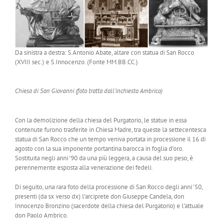
Da sinistra a destra: S.Antonio Abate, altare con statua di San Rocco
(XVIII sec.) e S.Innocenzo. (Fonte MM.BB.CC.)
Chiesa di San Giovanni (foto tratta dall’inchiesta Ambrico)
Con la demolizione della chiesa del Purgatorio, le statue in essa
contenute furono trasferite in Chiesa Madre, tra queste la settecentesca
statua di San Rocco che un tempo veniva portata in processione il 16 di
agosto con la sua imponente portantina barocca in foglia d’oro.
Sostituita negli anni ’90 da una più leggera, a causa del suo peso, è
perennemente esposta alla venerazione dei fedeli.
Di seguito, una rara foto della processione di San Rocco degli anni ’50,
presenti (da sx verso dx) l’arciprete don Giuseppe Candela, don
Innocenzo Bronzino (sacerdote della chiesa del Purgatorio) e l’attuale
don Paolo Ambrico.