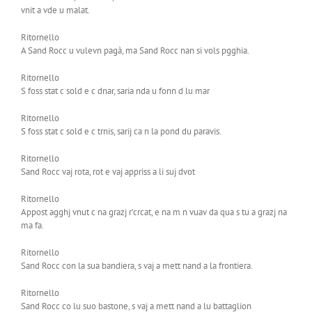
vnit a vde u malat.
Ritornello
A Sand Rocc u vulevn pagà, ma Sand Rocc nan si vols pgghia.
Ritornello
S foss stat c sold e c dnar, saria nda u fonn d lu mar
Ritornello
S foss stat c sold e c trnis, sarij ca n la pond du paravis.
Ritornello
Sand Rocc vaj rota, rot e vaj appriss a li suj dvot
Ritornello
Appost agghj vnut c na grazj r’crcat, e na m n vuav da qua s tu a grazj na
ma fa.
Ritornello
Sand Rocc con la sua bandiera, s vaj a mett nand a la frontiera.
Ritornello
Sand Rocc co lu suo bastone, s vaj a mett nand a lu battaglion