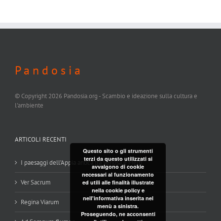
P a n d o s i a
© Copyright
2026 Pandosia.org - Scambio e ideazione sulla cultura e
l'ambiente
ARTICOLI RECENTI
Questo sito o gli strumenti
terzi da questo utilizzati si
I paesaggi dell’Appia antica tra Venosa e Melfi
avvalgono di cookie
necessari al funzionamento
Ver Sacrum
ed utili alle finalità illustrate
nella cookie policy e
nell'informativa inserita nel
Regina Viarum
menù a sinistra.
Proseguendo, ne acconsenti