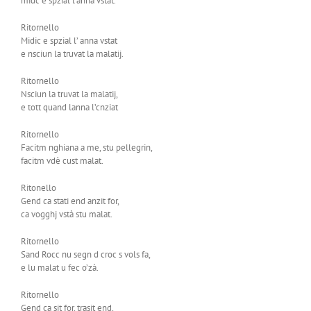
midc e spzial l’anna vstat.
Ritornello
Midic e spzial l’ anna vstat
e nsciun la truvat la malatij.
Ritornello
Nsciun la truvat la malatij,
e tott quand lanna l’cnziat
Ritornello
Facitm nghiana a me, stu pellegrin,
facitm vdè cust malat.
Ritonello
Gend ca stati end anzit for,
ca vogghj vstà stu malat.
Ritornello
Sand Rocc nu segn d croc s vols fa,
e lu malat u fec o’zà.
Ritornello
Gend ca sit for, trasit end,