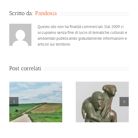
Scritto da:
Pandosia
Questo sito non ha finalità commerciali. Dal 2009 ci
occupiamo senza fine di lucro di tematiche culturali e
ambientali pubblicando gratuitamente informazioni e
articoli sul territorio
Post correlati
a
Ver Sacrum
Ad Semnum flumen