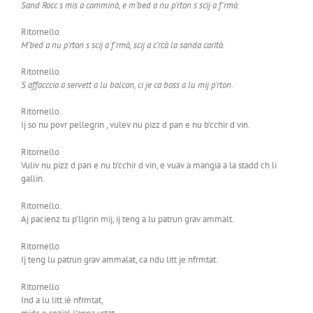
Sand Rocc s mis a camminà, e m’bed a nu p’rton s scij a f’rmà.
Ritornello
M’bed a nu p’rton s scij a f’rmà, scij a c’rcà la sanda carità.
Ritornello
S affacccia a servett a lu balcon, ci je ca boss a lu mij p’rton.
Ritornello.
Ij so nu povr pellegrin , vulev nu pizz d pan e nu b’cchir d vin.
Ritornello
Vuliv nu pizz d pan e nu b’cchir d vin, e vuav a mangia a la stadd ch li
gallin.
Ritornello.
Aj pacienz tu p’llgrin mij, ij teng a lu patrun grav ammalt.
Ritornello
Ij teng lu patrun grav ammalat, ca ndu litt je nfrmtat.
Ritornello
Ind a lu litt iè nfrmtat,