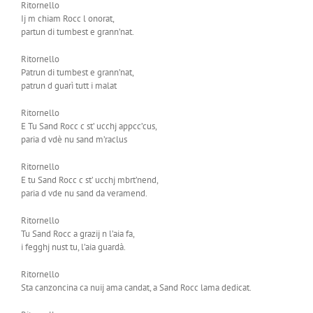
Ritornello
Ij m chiam Rocc l onorat,
partun di tumbest e grann’nat.
Ritornello
Patrun di tumbest e grann’nat,
patrun d guarì tutt i malat
Ritornello
E Tu Sand Rocc c st’ ucchj appcc’cus,
paria d vdè nu sand m’raclus
Ritornello
E tu Sand Rocc c st’ ucchj mbrt’nend,
paria d vde nu sand da veramend.
Ritornello
Tu Sand Rocc a grazij n l’aia fa,
i fegghj nust tu, l’aia guardà.
Ritornello
Sta canzoncina ca nuij ama candat, a Sand Rocc lama dedicat.