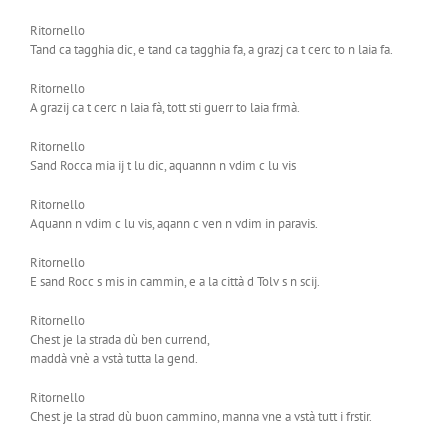
Ritornello
Tand ca tagghia dic, e tand ca tagghia fa, a grazj ca t cerc to n laia fa.
Ritornello
A grazij ca t cerc n laia fà, tott sti guerr to laia frmà.
Ritornello
Sand Rocca mia ij t lu dic, aquannn n vdim c lu vis
Ritornello
Aquann n vdim c lu vis, aqann c ven n vdim in paravis.
Ritornello
E sand Rocc s mis in cammin, e a la città d Tolv s n scij.
Ritornello
Chest je la strada dù ben currend,
maddà vnè a vstà tutta la gend.
Ritornello
Chest je la strad dù buon cammino, manna vne a vstà tutt i frstir.